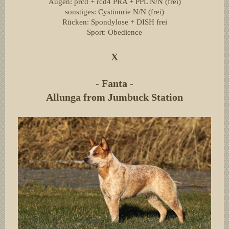
Augen: prcd + rcd4 PRA + PPL N/N (frei)
sonstiges: Cystinurie N/N (frei)
Rücken: Spondylose + DISH frei
Sport: Obedience
X
- Fanta -
Allunga from Jumbuck Station