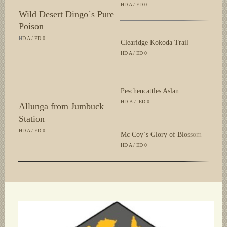
HD A / ED 0
T
Wild Desert Dingo`s Pure
Poison
B
H
D A / ED 0
Clearidge Kokoda Trail
HD A / ED 0
P
O
Peschencattles Aslan
H
HD B / ED 0
B
Allunga from Jumbuck
H
Station
S
HD A / ED 0
Mc Coy`s Glory of
Blossom
H
HD A / ED 0
M
H