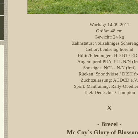
Wurftag: 14.09.2011
Größe: 48 cm
Gewicht: 24 kg
Zahnstatus: vollzahniges Scheren
Gehör: beidseitig hörend
Hüfte/Ellenbogen: HD B1 / ED
Augen: prcd PRA, PLL N/N (fre
Sonstiges: NCL - N/N (frei)
Rücken: Spondylose / DISH fr
Zuchtzulassung: ACDCD e.V
Sport: Mantrailing, Rally-Obedi
Titel: Deutscher Champion
X
- Brezel -
Mc Coy`s Glory of Blosso