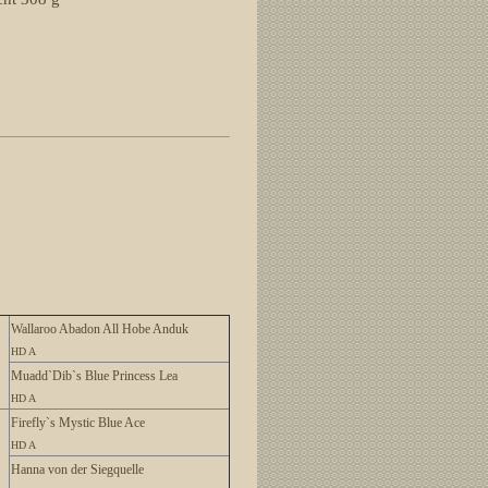
Wallaroo Abadon All Hobe Anduk
HD A
Muadd`Dib`s Blue Princess Lea
HD A
Firefly`s Mystic Blue Ace
HD A
Hanna von der Siegquelle