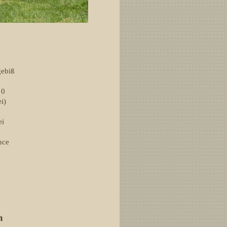
gebiß
 0
i)
ei
.
ence
m