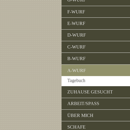
F-WURF
E-WURF
D-WURF
C-WURF
B-WURF
A-WURF
Tagebuch
ZUHAUSE GESUCHT
ARBEIT/SPASS
ÜBER MICH
SCHAFE