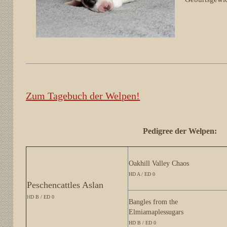
Zum Tagebuch der Welpen!
Pedigree der Welpen:
Oakhill Valley Chaos
HD A / ED 0
Peschencattles Aslan
H
D B / ED 0
Bangles from the
Elmiamaplessugars
HD B / ED 0