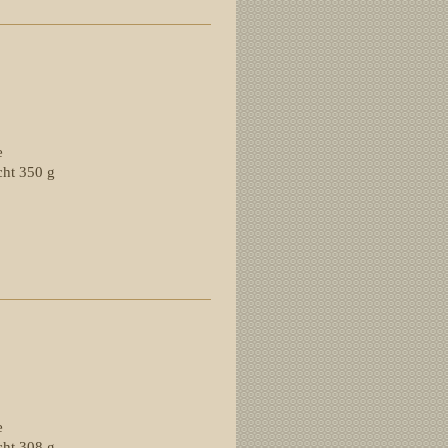
unga
e
ht 350 g
inya
e
ht 308 g