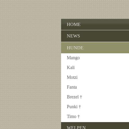
HOME
NEWS
HUNDE
Mango
Kali
Motzi
Fanta
Brezel †
Punki †
Timo †
WELPEN