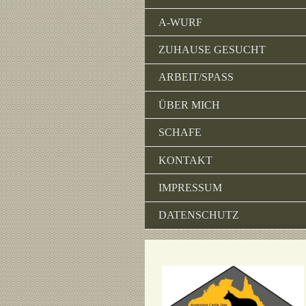
A-WURF
ZUHAUSE GESUCHT
ARBEIT/SPASS
ÜBER MICH
SCHAFE
KONTAKT
IMPRESSUM
DATENSCHUTZ