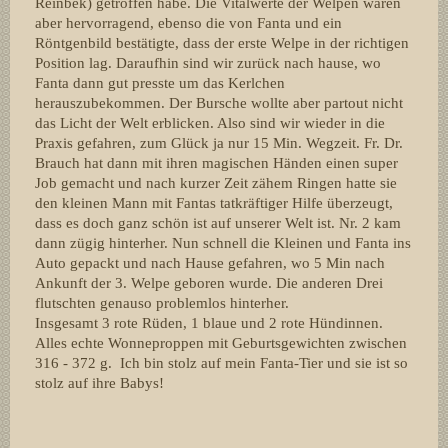
Reinbek) getroffen habe. Die Vitalwerte der Welpen waren
aber hervorragend, ebenso die von Fanta und ein
Röntgenbild bestätigte, dass der erste Welpe in der richtigen
Position lag. Daraufhin sind wir zurück nach hause, wo
Fanta dann gut presste um das Kerlchen
herauszubekommen. Der Bursche wollte aber partout nicht
das Licht der Welt erblicken. Also sind wir wieder in die
Praxis gefahren, zum Glück ja nur 15 Min. Wegzeit. Fr. Dr.
Brauch hat dann mit ihren magischen Händen einen super
Job gemacht und nach kurzer Zeit zähem Ringen hatte sie
den kleinen Mann mit Fantas tatkräftiger Hilfe überzeugt,
dass es doch ganz schön ist auf unserer Welt ist. Nr. 2 kam
dann zügig hinterher. Nun schnell die Kleinen und Fanta ins
Auto gepackt und nach Hause gefahren, wo 5 Min nach
Ankunft der 3. Welpe geboren wurde. Die anderen Drei
flutschten genauso problemlos hinterher.
Insgesamt 3 rote Rüden, 1 blaue und 2 rote Hündinnen.
Alles echte Wonneproppen mit Geburtsgewichten zwischen
316 - 372 g. Ich bin stolz auf mein Fanta-Tier und sie ist so
stolz auf ihre Babys!