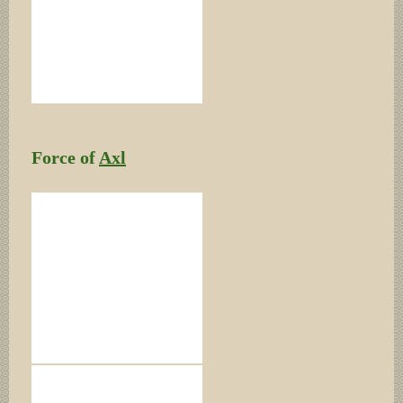
Force of
Axl